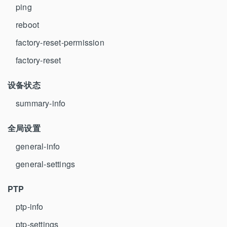
ping
reboot
factory-reset-permission
factory-reset
设备状态
summary-info
全局设置
general-info
general-settings
PTP
ptp-info
ptp-settings