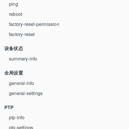
ping
reboot
factory-reset-permission
factory-reset
设备状态
summary-info
全局设置
general-info
general-settings
PTP
ptp-info
ptp-settings