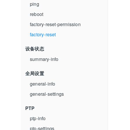
ping
reboot
factory-reset-permission
factory-reset
设备状态
summary-info
全局设置
general-info
general-settings
PTP
ptp-info
ptp-settings