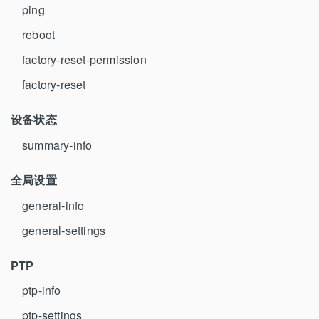
ping
reboot
factory-reset-permission
factory-reset
设备状态
summary-info
全局设置
general-info
general-settings
PTP
ptp-info
ptp-settings