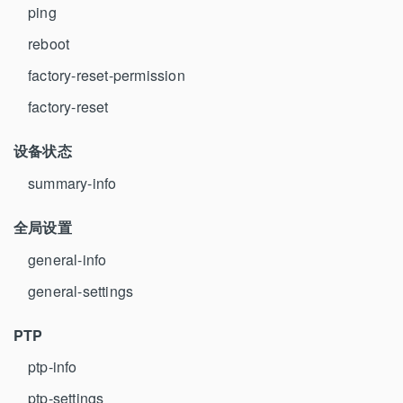
ping
reboot
factory-reset-permission
factory-reset
设备状态
summary-info
全局设置
general-info
general-settings
PTP
ptp-info
ptp-settings