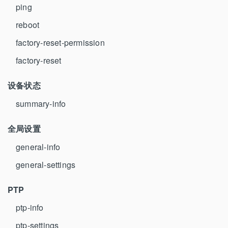
ping
reboot
factory-reset-permission
factory-reset
设备状态
summary-info
全局设置
general-info
general-settings
PTP
ptp-info
ptp-settings