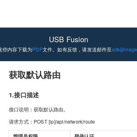
USB Fusion
这些内容下载为
PDF
文件。如有反馈，请发送邮件至
sdk@magew
获取默认路由
1.接口描述
接口说明：获取默认路由。
请求方式：POST [ip]/api/network/route
管理员权限
登录认证