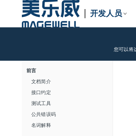
开发人员
您可以将
前言
文档简介
接口约定
测试工具
公共错误码
名词解释