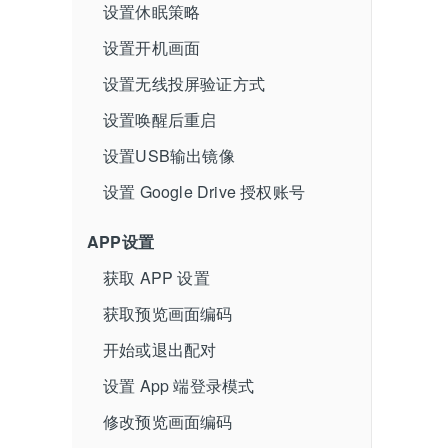
设置休眠策略
设置开机画面
设置无线投屏验证方式
设置唤醒后重启
设置USB输出镜像
设置 Google Drive 授权账号
APP设置
获取 APP 设置
获取预览画面编码
开始或退出配对
设置 App 端登录模式
修改预览画面编码