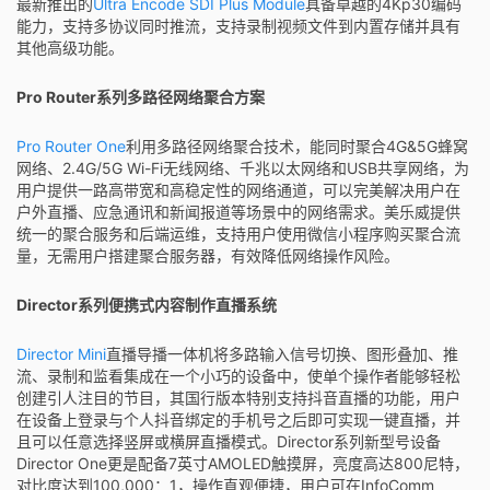
最新推出的
Ultra Encode SDI Plus Module
具备卓越的4Kp30编码
能力，支持多协议同时推流，支持录制视频文件到内置存储并具有
其他高级功能。
Pro Router系列多路径网络聚合方案
Pro Router One
利用多路径网络聚合技术，能同时聚合4G&5G蜂窝
网络、2.4G/5G Wi-Fi无线网络、千兆以太网络和USB共享网络，为
用户提供一路高带宽和高稳定性的网络通道，可以完美解决用户在
户外直播、应急通讯和新闻报道等场景中的网络需求。美乐威提供
统一的聚合服务和后端运维，支持用户使用微信小程序购买聚合流
量，无需用户搭建聚合服务器，有效降低网络操作风险。
Director系列便携式内容制作直播系统
Director Mini
直播导播一体机将多路输入信号切换、图形叠加、推
流、录制和监看集成在一个小巧的设备中，使单个操作者能够轻松
创建引人注目的节目，其国行版本特别支持抖音直播的功能，用户
在设备上登录与个人抖音绑定的手机号之后即可实现一键直播，并
且可以任意选择竖屏或横屏直播模式。Director系列新型号设备
Director One更是配备7英寸AMOLED触摸屏，亮度高达800尼特，
对比度达到100,000：1，操作直观便捷，用户可在InfoComm