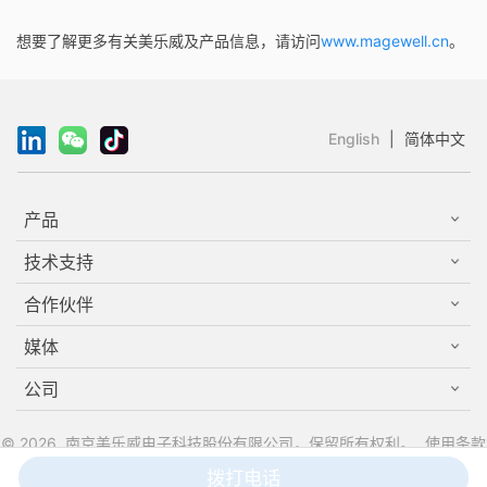
想要了解更多有关美乐威及产品信息，请访问
www.magewell.cn
。
English
|
简体中文
产品
技术支持
合作伙伴
媒体
公司
© 2026, 南京美乐威电子科技股份有限公司，保留所有权利。
使用条款
|
隐私权
|
商标
|
苏公网安备32011502012765
|
苏ICP备12054697
拨打电话
号