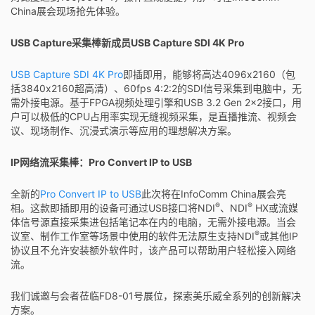
China展会现场抢先体验。
USB Capture采集棒新成员USB Capture SDI 4K Pro
USB Capture SDI 4K Pro
即插即用，能够将高达4096x2160（包
括3840x2160超高清）、60fps 4:2:2的SDI信号采集到电脑中，无
需外接电源。基于FPGA视频处理引擎和USB 3.2 Gen 2x2接口，用
户可以极低的CPU占用率实现无缝视频采集，是直播推流、视频会
议、现场制作、沉浸式演示等应用的理想解决方案。
IP网络流采集棒：Pro Convert IP to USB
全新的
Pro Convert IP to USB
此次将在InfoComm China展会亮
®
®
相。这款即插即用的设备可通过USB接口将NDI
、NDI
HX或流媒
体信号源直接采集进包括笔记本在内的电脑，无需外接电源。当会
®
议室、制作工作室等场景中使用的软件无法原生支持NDI
或其他IP
协议且不允许安装额外软件时，该产品可以帮助用户轻松接入网络
流。
我们诚邀与会者莅临FD8-01号展位，探索美乐威全系列的创新解决
方案。