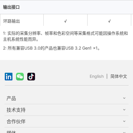
输出接口
环路输出
√
√
1: 实际的采集分辨率、帧率和色彩空间等采集格式可能因操作系统和
音频输出
3.5mm 耳机
3.5mm Line Out
主机系统性能而异。
2: 所有兼容USB 3.0的产品也兼容USB 3.2 Gen1 x1。
USB传输性能
USB 20Gbps
USB 20Gbps
达到完整性能所需
的最低USB主机接
USB 3.2 Gen 2x2
USB 3.2 Gen 2x2
口
2
English
|
简体中文
产品
技术支持
合作伙伴