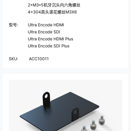
2×M3*5机牙沉头内六角螺丝
4×304高头滚花螺丝M3X6
型号:
Ultra Encode HDMI
Ultra Encode SDI
Ultra Encode HDMI Plus
Ultra Encode SDI Plus
SKU:
ACC10011