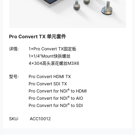
Pro Convert TX 单元套件
详情:
1×Pro Convert TX固定板
1×1/4”Mount快拆螺丝
4×304高头滚花螺丝M3X6
型号:
Pro Convert HDMI TX
Pro Convert SDI TX
®
Pro Convert for NDI
to HDMI
®
Pro Convert for NDI
to AIO
®
Pro Convert for NDI
to SDI
SKU:
ACC10012