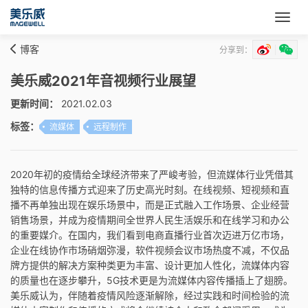
博客
分享到：
美乐威2021年音视频行业展望
更新时间：
2021.02.03
标签：
流媒体
远程制作
2020年初的疫情给全球经济带来了严峻考验，但流媒体行业凭借其
独特的信息传播方式迎来了历史高光时刻。在线视频、短视频和直
播不再单独出现在娱乐场景中，而是正式融入工作场景、企业经营
销售场景，并成为疫情期间全世界人民生活娱乐和在线学习和办公
的重要媒介。在国内，我们看到电商直播行业首次迈进万亿市场，
企业在线协作市场硝烟弥漫，软件视频会议市场热度不减，不仅品
牌方提供的解决方案种类更为丰富、设计更加人性化，流媒体内容
的质量也在逐步攀升，5G技术更是为流媒体内容传播插上了翅膀。
美乐威认为，伴随着疫情风险逐渐解除，经过实践和时间检验的流