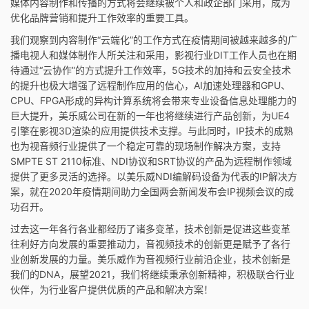
媒体内容制作和传播的方式将会继续被个人和政企部门采用，成为
优化品牌营销和提升工作效率的重要工具。
我们观察到内容制作“云端化”的工作方式在疫情期间被越来越多的广
播电视人和媒体制作人所关注和采用，影视行业DIT工作人员也在期
待通过“云协作”的方式提升工作效率，5G技术的加持和云安全技术
的提升也极大增强了远程制作应用的信心，AI加速处理器和GPU、
CPU、FPGA形成的异构计算系统将会带来专业设备信息处理能力的
巨大提升，美乐威公司在新的一年也将继续进行产品创新，为UE4
引擎在影视3D渲染的应用提供技术支撑。与此同时，IP技术的成熟
也为视音频行业提供了一个稳定可靠的现场制作解决方案，支持
SMPTE ST 2110标准、NDI协议和SRT协议的产品为远程制作领域
提供了更多灵活的选择。以美乐威NDI编解码设备为代表的IP解决方
案，就在2020年疫情期间助力全国两会新闻发布会IP视频会议的成
功召开。
过去这一年各行各业都经历了诸多变革，技术创新是促进这些变革
往利好方向发展的重要推动力，音视频技术的创新更是赋予了各行
业创新发展的力量。美乐威作为音视频行业前沿企业，技术创新是
我们的DNA，展望2021，我们将继续秉承创新精神，积极联合行业
伙伴，为行业客户提供优质的产品和解决方案！