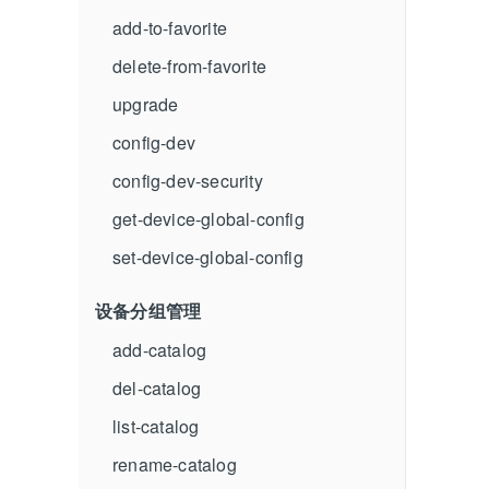
add-to-favorite
delete-from-favorite
upgrade
config-dev
config-dev-security
get-device-global-config
set-device-global-config
设备分组管理
add-catalog
del-catalog
list-catalog
rename-catalog