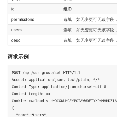
id
组ID
permissions
选填，如无变更可无该字段
users
选填，如无变更可无该字段
desc
选填，如无变更可无该字段
请求示例
POST /api/usr-group/set HTTP/1.1

Accept: application/json, text/plain, */*

Content-Type: application/json;charset=utf-8

Content-Length: xx

Cookie: mwcloud-sid=OCXWUMGEYPGIAWWOETYXPNMVHDZIA
{

  "name":"Users",
