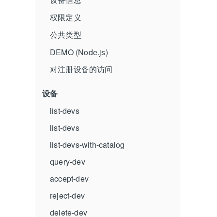
权限定义
公共类型
DEMO (Node.js)
对注册设备的访问
设备
list-devs
list-devs
list-devs-with-catalog
query-dev
accept-dev
reject-dev
delete-dev