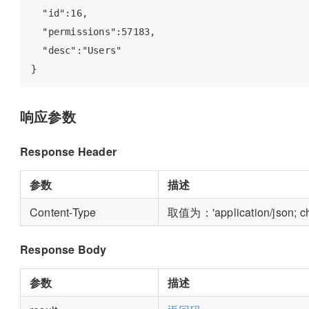
  "id":16,

  "permissions":57183,

  "desc":"Users"

响应参数
Response Header
参数
描述
Content-Type
取值为：'application/json; c
Response Body
参数
描述