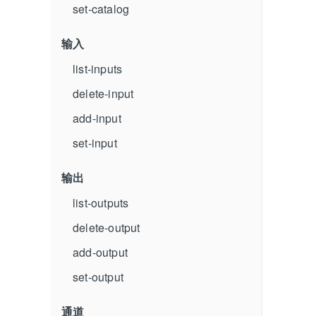
set-catalog
输入
list-inputs
delete-input
add-input
set-input
输出
list-outputs
delete-output
add-output
set-output
通道