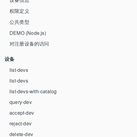
权限定义
公共类型
DEMO (Node.js)
对注册设备的访问
设备
list-devs
list-devs
list-devs-with-catalog
query-dev
accept-dev
reject-dev
delete-dev