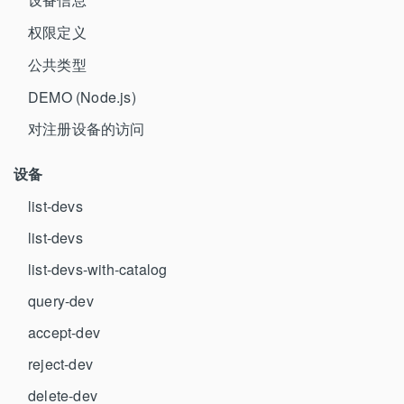
权限定义
公共类型
DEMO (Node.js)
对注册设备的访问
设备
list-devs
list-devs
list-devs-with-catalog
query-dev
accept-dev
reject-dev
delete-dev