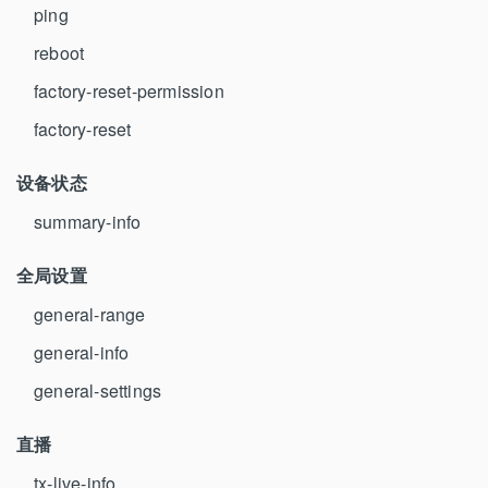
ping
reboot
factory-reset-permission
factory-reset
设备状态
summary-info
全局设置
general-range
general-info
general-settings
直播
tx-live-info