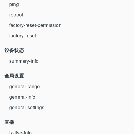
ping
reboot
factory-reset-permission
factory-reset
设备状态
summary-info
全局设置
general-range
general-info
general-settings
直播
tx-live-info