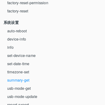
factory-reset-permission
factory-reset
系统设置
auto-reboot
device-info
info
set-device-name
set-date-time
timezone-set
summary-get
usb-mode-get
usb-mode-update
report-export